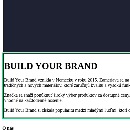
BUILD YOUR BRAND
Build Your Brand vznikla v Nemecku v roku 2015. Zameriava sa na 
tradičných a nových materiálov, ktoré zaručujú kvalitu a vysokú fun
Značka sa snaží ponúknuť široký výber produktov za dostupné ceny, p
vhodné na každodenné nosenie.
Build Your Brand si získala popularitu medzi mladými ľuďmi, ktorí 
O nás