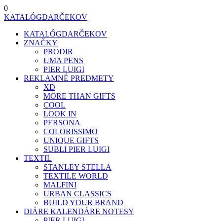
0
KATALÓG
DARČEKOV
KATALÓG
DARČEKOV
ZNAČKY
PRODIR
UMA PENS
PIER LUIGI
REKLAMNÉ PREDMETY
XD
MORE THAN GIFTS
COOL
LOOK IN
PERSONA
COLORISSIMO
UNIQUE GIFTS
SUBLI PIER LUIGI
TEXTIL
STANLEY STELLA
TEXTILE WORLD
MALFINI
URBAN CLASSICS
BUILD YOUR BRAND
DIÁRE KALENDÁRE NOTESY
PIER LUIGI